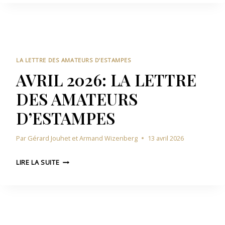
I
E
2
S
0
A
2
M
6
A
:
T
LA LETTRE DES AMATEURS D’ESTAMPES
L
E
AVRIL 2026: LA LETTRE
A
U
DES AMATEURS
L
R
E
S
D’ESTAMPES
T
D
T
’
Par
Gérard Jouhet et Armand Wizenberg
13 avril 2026
R
E
E
S
A
D
LIRE LA SUITE
T
V
E
A
R
S
M
I
A
P
L
M
E
2
A
S