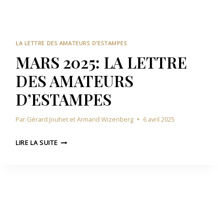
P
L
M
E
2
A
S
0
T
2
E
LA LETTRE DES AMATEURS D’ESTAMPES
5
U
MARS 2025: LA LETTRE
:
R
DES AMATEURS
L
S
A
D
D’ESTAMPES
L
’
E
E
Par
Gérard Jouhet et Armand Wizenberg
6 avril 2025
T
S
T
T
M
R
LIRE LA SUITE
A
A
E
M
R
D
P
S
E
E
2
S
S
0
A
2
M