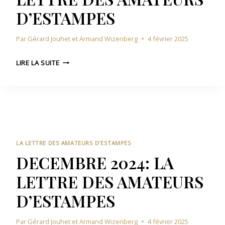
:
S
D’ESTAMPES
L
D
A
’
Par
Gérard Jouhet et Armand Wizenberg
4 février 2025
L
E
E
S
J
T
LIRE LA SUITE
T
A
T
A
N
R
M
V
E
P
I
D
E
E
E
S
R
S
2
A
LA LETTRE DES AMATEURS D’ESTAMPES
0
M
DECEMBRE 2024: LA
2
A
LETTRE DES AMATEURS
5
T
:
E
D’ESTAMPES
L
U
A
R
Par
Gérard Jouhet et Armand Wizenberg
4 février 2025
L
S