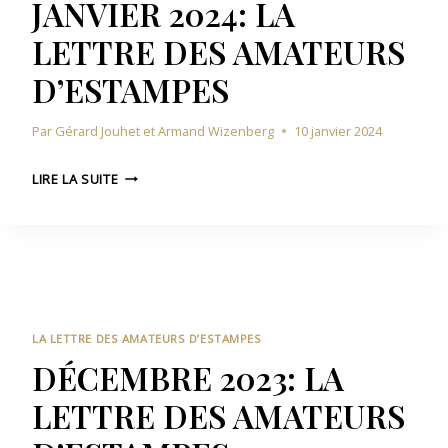
JANVIER 2024: LA
2
U
LETTRE DES AMATEURS
4
R
:
S
D’ESTAMPES
L
D
A
’
Par
Gérard Jouhet et Armand Wizenberg
10 janvier 2024
L
E
E
S
J
T
LIRE LA SUITE
T
A
T
A
N
R
M
V
E
P
I
D
E
E
E
S
R
S
2
A
LA LETTRE DES AMATEURS D’ESTAMPES
0
M
DÉCEMBRE 2023: LA
2
A
LETTRE DES AMATEURS
4
T
:
E