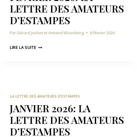
LETTRE DES AMATEURS
A
U
L
R
D’ESTAMPES
E
S
T
D
Par
Gérard Jouhet et Armand Wizenberg
8 février 2026
T
’
R
E
F
E
LIRE LA SUITE
S
É
D
T
V
E
A
R
S
M
I
A
P
E
M
E
R
A
S
2
T
LA LETTRE DES AMATEURS D’ESTAMPES
0
E
JANVIER 2026: LA
2
U
LETTRE DES AMATEURS
6
R
:
S
D’ESTAMPES
L
D