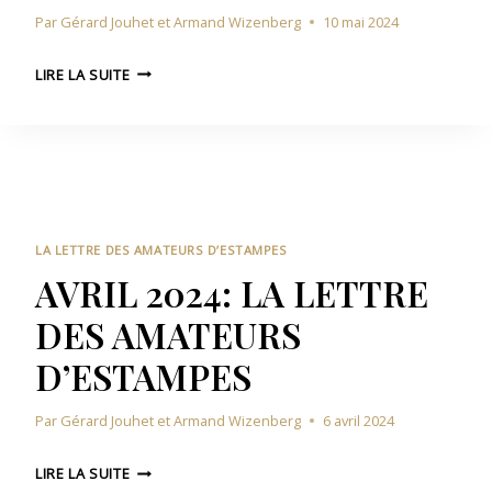
E
Par
Gérard Jouhet et Armand Wizenberg
10 mai 2024
T
U
R
R
M
E
LIRE LA SUITE
S
A
D
D
I
E
’
2
S
E
0
A
S
2
M
T
4
A
A
:
T
LA LETTRE DES AMATEURS D’ESTAMPES
M
L
E
AVRIL 2024: LA LETTRE
P
A
U
E
DES AMATEURS
L
R
S
E
S
D’ESTAMPES
T
D
T
’
Par
Gérard Jouhet et Armand Wizenberg
6 avril 2024
R
E
E
S
A
D
LIRE LA SUITE
T