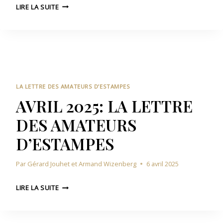
M
E
LIRE LA SUITE
S
A
D
D
I
E
’
2
S
E
0
A
S
2
M
T
5
A
A
:
T
LA LETTRE DES AMATEURS D’ESTAMPES
M
L
E
AVRIL 2025: LA LETTRE
P
A
U
E
DES AMATEURS
L
R
S
E
S
D’ESTAMPES
T
D
T
’
Par
Gérard Jouhet et Armand Wizenberg
6 avril 2025
R
E
E
S
A
D
LIRE LA SUITE
T
V
E
A
R
S
M
I
A