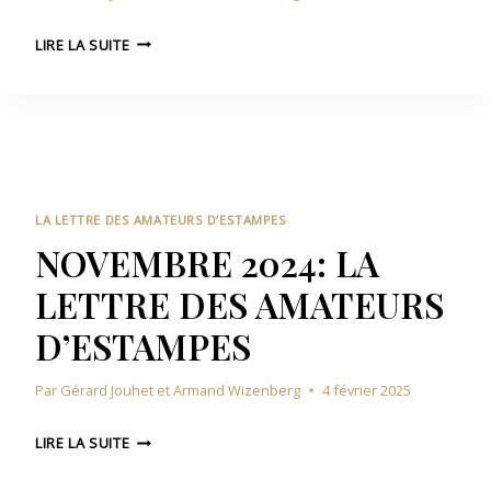
E
D
D
T
LIRE LA SUITE
’
E
T
E
C
R
S
E
E
T
M
D
A
B
E
M
R
S
P
E
A
LA LETTRE DES AMATEURS D’ESTAMPES
E
2
M
NOVEMBRE 2024: LA
S
0
A
LETTRE DES AMATEURS
2
T
4
E
D’ESTAMPES
:
U
L
R
Par
Gérard Jouhet et Armand Wizenberg
4 février 2025
A
S
L
D
N
E
LIRE LA SUITE
’
O
T
E
V