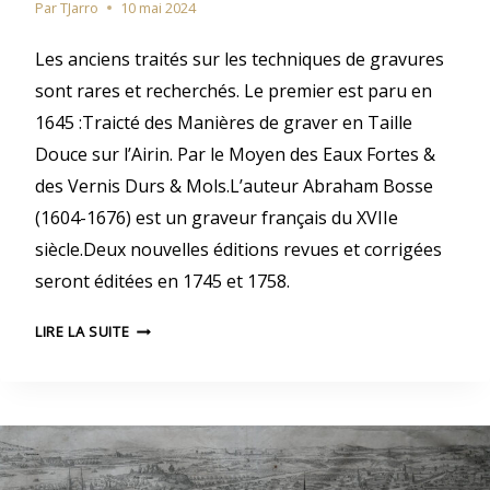
S
Par
TJarro
10 mai 2024
E
A
U
Les anciens traités sur les techniques de gravures
M
R
sont rares et recherchés. Le premier est paru en
S
A
1645 :Traicté des Manières de graver en Taille
D
T
’
Douce sur l’Airin. Par le Moyen des Eaux Fortes &
E
E
des Vernis Durs & Mols.L’auteur Abraham Bosse
U
S
(1604-1676) est un graveur français du XVIIe
T
R
siècle.Deux nouvelles éditions revues et corrigées
A
S
M
seront éditées en 1745 et 1758.
D
P
’
E
A
LIRE LA SUITE
S
N
E
A
S
L
T
Y
A
S
E
M