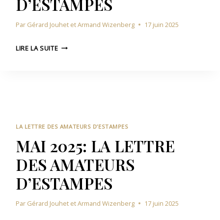
D’ESTAMPES
5
U
:
R
Par
Gérard Jouhet et Armand Wizenberg
17 juin 2025
L
S
A
D
J
L
LIRE LA SUITE
’
U
E
E
I
T
S
N
T
T
2
R
A
0
E
M
2
D
P
5
E
LA LETTRE DES AMATEURS D’ESTAMPES
E
:
S
MAI 2025: LA LETTRE
S
L
A
DES AMATEURS
A
M
L
A
D’ESTAMPES
E
T
T
E
Par
Gérard Jouhet et Armand Wizenberg
17 juin 2025
T
U
R
R