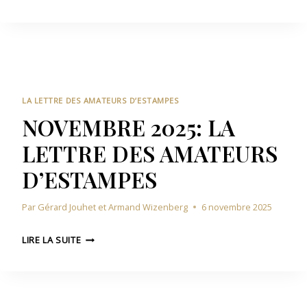
É
T
E
C
R
S
E
E
T
M
D
A
B
E
M
R
S
P
E
A
LA LETTRE DES AMATEURS D’ESTAMPES
E
2
M
NOVEMBRE 2025: LA
S
0
A
LETTRE DES AMATEURS
2
T
5
E
D’ESTAMPES
:
U
L
R
Par
Gérard Jouhet et Armand Wizenberg
6 novembre 2025
A
S
L
D
N
E
LIRE LA SUITE
’
O
T
E
V
T
S
E
R
T
M
E
A