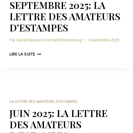
A
SEPTEMBRE 2025: LA
E
2
M
S
LETTRE DES AMATEURS
5
A
:
T
D’ESTAMPES
L
E
A
U
Par
Gérard Jouhet et Armand Wizenberg
1 septembre 2025
L
R
E
S
S
T
LIRE LA SUITE
D
E
T
’
P
R
E
T
E
S
E
D
T
M
E
A
B
S
M
R
A
LA LETTRE DES AMATEURS D’ESTAMPES
P
E
M
JUIN 2025: LA LETTRE
E
2
A
S
DES AMATEURS
0
T
2
E