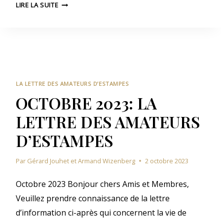
N
E
LIRE LA SUITE
’
O
T
E
V
T
S
E
R
T
M
E
A
B
D
M
R
E
P
E
S
LA LETTRE DES AMATEURS D’ESTAMPES
E
2
A
OCTOBRE 2023: LA
S
0
M
LETTRE DES AMATEURS
2
A
3
T
D’ESTAMPES
:
E
L
U
Par
Gérard Jouhet et Armand Wizenberg
2 octobre 2023
A
R
L
S
Octobre 2023 Bonjour chers Amis et Membres,
E
D
T
Veuillez prendre connaissance de la lettre
’
T
E
d’information ci-après qui concernent la vie de
R
S