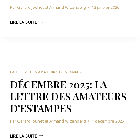
A
’
Par
Gérard Jouhet et Armand Wizenberg
12 janvier 2026
L
E
E
S
J
T
LIRE LA SUITE
T
A
T
A
N
R
M
V
E
P
I
D
E
E
E
S
R
S
2
A
LA LETTRE DES AMATEURS D’ESTAMPES
0
M
DÉCEMBRE 2025: LA
2
A
LETTRE DES AMATEURS
6
T
:
E
D’ESTAMPES
L
U
A
R
Par
Gérard Jouhet et Armand Wizenberg
1 décembre 2025
L
S
E
D
D
T
LIRE LA SUITE
’