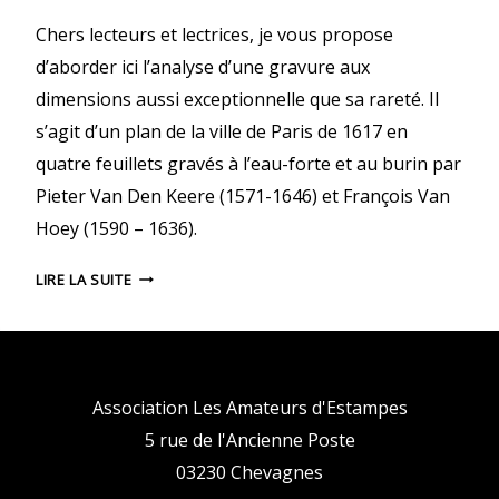
L
A
Chers lecteurs et lectrices, je vous propose
G
d’aborder ici l’analyse d’une gravure aux
R
dimensions aussi exceptionnelle que sa rareté. Il
A
V
s’agit d’un plan de la ville de Paris de 1617 en
U
quatre feuillets gravés à l’eau-forte et au burin par
R
Pieter Van Den Keere (1571-1646) et François Van
E
Hoey (1590 – 1636).
–
M
A
LIRE LA SUITE
A
N
R
A
T
L
I
Y
A
S
Association Les Amateurs d'Estampes
L
E
P
5 rue de l'Ancienne Poste
D
O
03230 Chevagnes
’
T