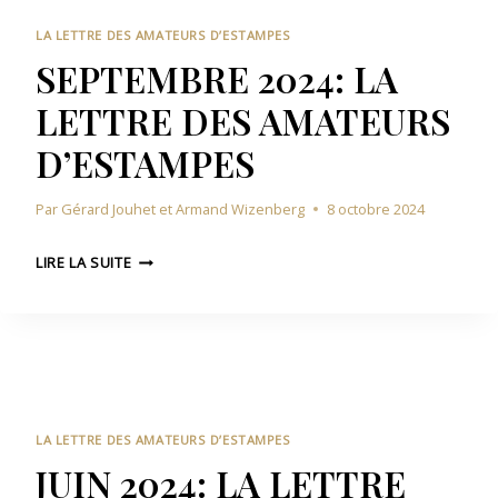
E
E
M
2
S
LA LETTRE DES AMATEURS D’ESTAMPES
P
0
A
SEPTEMBRE 2024: LA
E
2
M
S
LETTRE DES AMATEURS
4
A
:
T
D’ESTAMPES
L
E
A
U
Par
Gérard Jouhet et Armand Wizenberg
8 octobre 2024
L
R
E
S
S
T
LIRE LA SUITE
D
E
T
’
P
R
E
T
E
S
E
D
T
M
E
A
B
S
M
R
A
LA LETTRE DES AMATEURS D’ESTAMPES
P
E
M
JUIN 2024: LA LETTRE
E
2
A
S