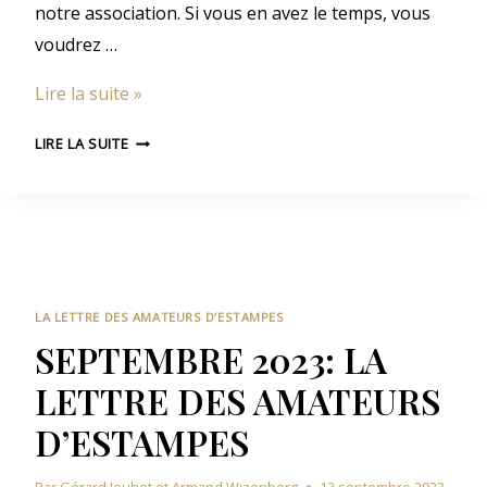
notre association. Si vous en avez le temps, vous
E
T
voudrez …
D
A
E
M
O
Lire la suite »
S
P
A
C
E
O
LIRE LA SUITE
M
S
T
C
A
O
T
T
O
B
E
B
U
R
R
R
E
E
S
2
2
LA LETTRE DES AMATEURS D’ESTAMPES
D
0
0
’
SEPTEMBRE 2023: LA
2
E
2
LETTRE DES AMATEURS
3
S
3
:
T
D’ESTAMPES
:
L
A
A
L
M
Par
Gérard Jouhet et Armand Wizenberg
13 septembre 2023