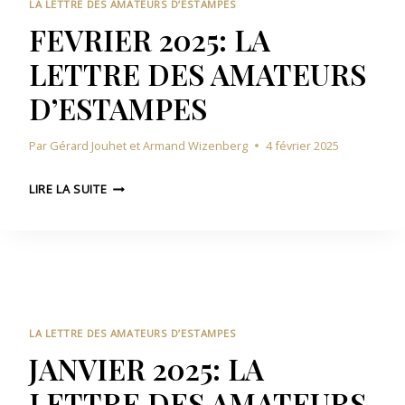
5
A
LA LETTRE DES AMATEURS D’ESTAMPES
:
T
FEVRIER 2025: LA
L
E
LETTRE DES AMATEURS
A
U
L
R
D’ESTAMPES
E
S
T
D
Par
Gérard Jouhet et Armand Wizenberg
4 février 2025
T
’
R
E
F
E
LIRE LA SUITE
S
E
D
T
V
E
A
R
S
M
I
A
P
E
M
E
R
A
S
2
T
LA LETTRE DES AMATEURS D’ESTAMPES
0
E
JANVIER 2025: LA
2
U
LETTRE DES AMATEURS
5
R