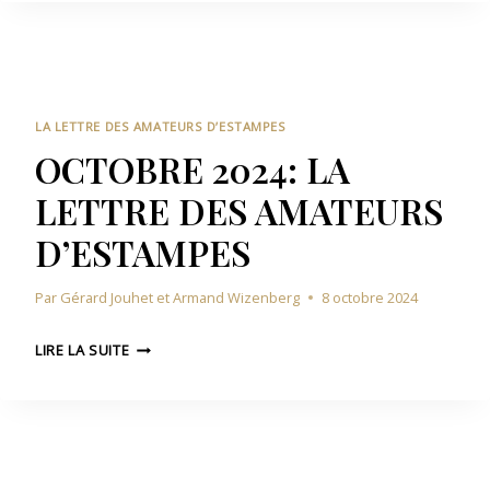
T
S
E
R
T
M
E
A
B
D
M
R
E
P
E
S
LA LETTRE DES AMATEURS D’ESTAMPES
E
2
A
OCTOBRE 2024: LA
S
0
M
LETTRE DES AMATEURS
2
A
4
T
D’ESTAMPES
:
E
L
U
Par
Gérard Jouhet et Armand Wizenberg
8 octobre 2024
A
R
L
S
O
E
LIRE LA SUITE
D
C
T
’
T
T
E
O
R
S
B
E
T
R
D
A