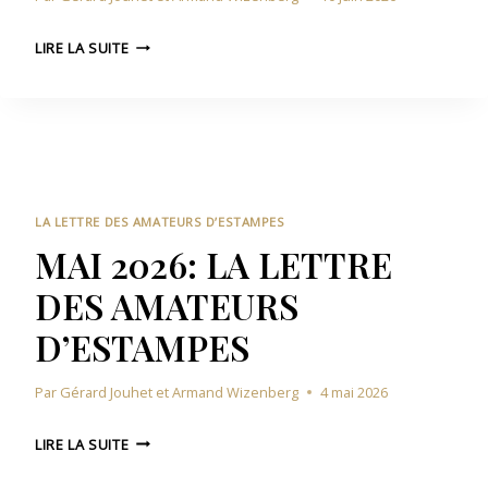
J
LIRE LA SUITE
U
I
N
2
0
2
6
LA LETTRE DES AMATEURS D’ESTAMPES
:
MAI 2026: LA LETTRE
L
DES AMATEURS
A
L
D’ESTAMPES
E
T
Par
Gérard Jouhet et Armand Wizenberg
4 mai 2026
T
R
M
E
LIRE LA SUITE
A
D