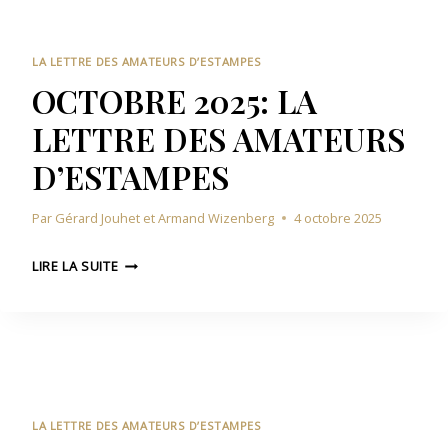
B
D
M
R
E
P
E
S
LA LETTRE DES AMATEURS D’ESTAMPES
E
2
A
OCTOBRE 2025: LA
S
0
M
LETTRE DES AMATEURS
2
A
5
T
D’ESTAMPES
:
E
L
U
Par
Gérard Jouhet et Armand Wizenberg
4 octobre 2025
A
R
L
S
O
E
LIRE LA SUITE
D
C
T
’
T
T
E
O
R
S
B
E
T
R
D
A
E
E
M
2
S
LA LETTRE DES AMATEURS D’ESTAMPES
P
0