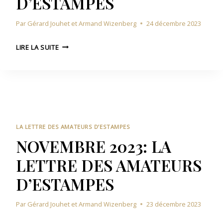
D’ESTAMPES
L
U
A
R
Par
Gérard Jouhet et Armand Wizenberg
24 décembre 2023
L
S
E
D
D
T
LIRE LA SUITE
’
É
T
E
C
R
S
E
E
T
M
D
A
B
E
M
R
S
P
E
A
LA LETTRE DES AMATEURS D’ESTAMPES
E
2
M
NOVEMBRE 2023: LA
S
0
A
LETTRE DES AMATEURS
2
T
3
E
D’ESTAMPES
:
U
L
R
Par
Gérard Jouhet et Armand Wizenberg
23 décembre 2023
A
S
L
D