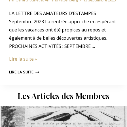
L
P
A
E
E
L
LA LETTRE DES AMATEURS D’ESTAMPES
T
S
E
T
Septembre 2023 La rentrée approche en espérant
R
T
que les vacances ont été propices au repos et
E
T
également à de belles découvertes artistiques.
D
R
PROCHAINES ACTIVITÉS : SEPTEMBRE …
E
S
E
S
Lire la suite »
A
D
M
E
E
S
LIRE LA SUITE
A
P
E
S
T
T
P
E
A
T
E
U
Les Articles des Membres
M
E
R
M
A
M
S
B
B
T
D
R
R
’
E
E
E
E