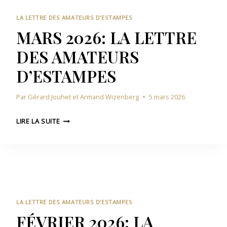
0
T
2
E
LA LETTRE DES AMATEURS D’ESTAMPES
6
U
MARS 2026: LA LETTRE
:
R
DES AMATEURS
L
S
A
D
D’ESTAMPES
L
’
E
E
Par
Gérard Jouhet et Armand Wizenberg
5 mars 2026
T
S
T
T
M
R
LIRE LA SUITE
A
A
E
M
R
D
P
S
E
E
2
S
S
0
A
2
M
6
A
LA LETTRE DES AMATEURS D’ESTAMPES
:
T
FÉVRIER 2026: LA
L
E