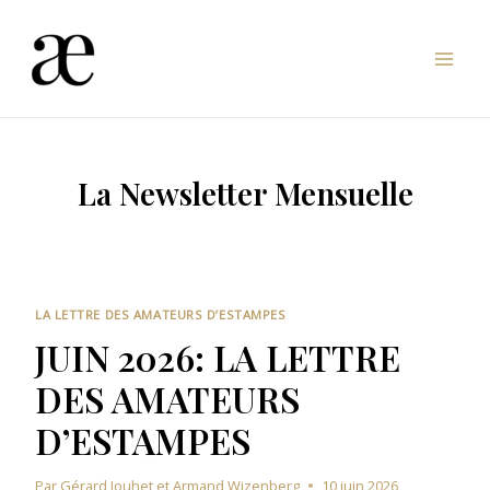
Aller
au
Mai
contenu
Men
La Newsletter Mensuelle
LA LETTRE DES AMATEURS D’ESTAMPES
JUIN 2026: LA LETTRE
DES AMATEURS
D’ESTAMPES
Par
Gérard Jouhet et Armand Wizenberg
10 juin 2026