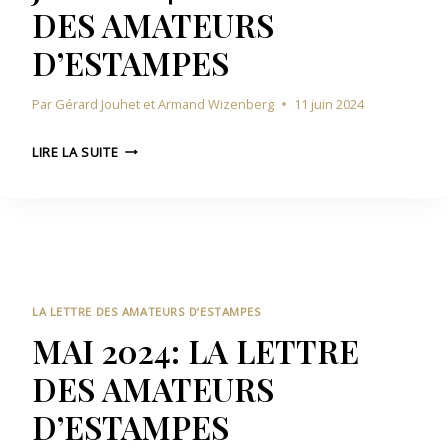
DES AMATEURS
0
T
2
E
D’ESTAMPES
4
U
:
R
Par
Gérard Jouhet et Armand Wizenberg
11 juin 2024
L
S
A
D
J
L
LIRE LA SUITE
’
U
E
E
I
T
S
N
T
T
2
R
A
0
E
M
2
D
P
4
E
LA LETTRE DES AMATEURS D’ESTAMPES
E
:
S
MAI 2024: LA LETTRE
S
L
A
DES AMATEURS
A
M
L
A
D’ESTAMPES
E
T
T