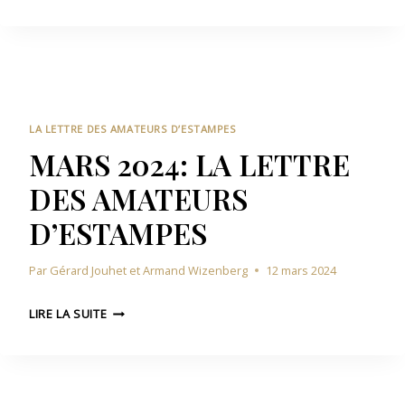
V
E
A
R
S
M
I
A
P
L
M
E
2
A
S
0
T
2
E
LA LETTRE DES AMATEURS D’ESTAMPES
4
U
MARS 2024: LA LETTRE
:
R
DES AMATEURS
L
S
A
D
D’ESTAMPES
L
’
E
E
Par
Gérard Jouhet et Armand Wizenberg
12 mars 2024
T
S
T
T
M
R
LIRE LA SUITE
A
A
E
M
R
D
P
S
E
E
2
S
S