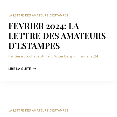
0
A
2
M
4
A
LA LETTRE DES AMATEURS D’ESTAMPES
:
T
FEVRIER 2024: LA
L
E
LETTRE DES AMATEURS
A
U
L
R
D’ESTAMPES
E
S
T
D
Par
Gérard Jouhet et Armand Wizenberg
4 février 2024
T
’
R
E
F
E
LIRE LA SUITE
S
E
D
T
V
E
A
R
S
M
I
A
P
E
M
E
R
A
S
2
T
LA LETTRE DES AMATEURS D’ESTAMPES
0
E