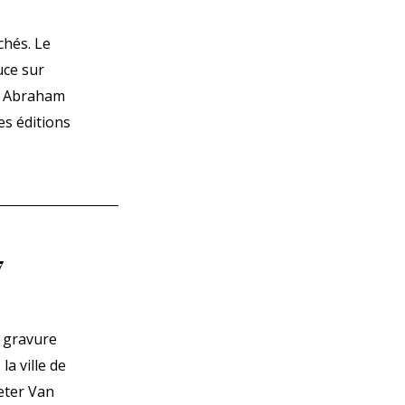
chés. Le
uce sur
ur Abraham
es éditions
7
e gravure
la ville de
ieter Van