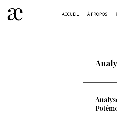
Aller
au
ACCUEIL
À PROPOS
contenu
Analy
Analys
Potémo