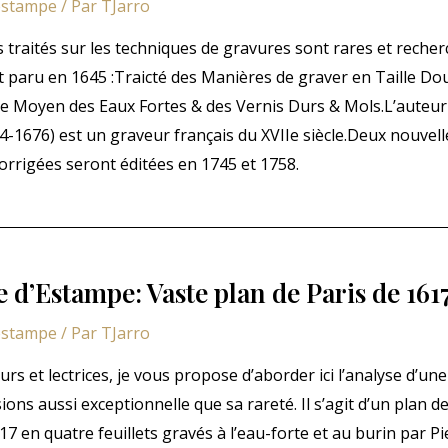
estampe
/ Par
TJarro
 traités sur les techniques de gravures sont rares et recher
t paru en 1645 :Traicté des Manières de graver en Taille Do
ar le Moyen des Eaux Fortes & des Vernis Durs & Mols.L’aute
-1676) est un graveur français du XVIIe siècle.Deux nouvell
orrigées seront éditées en 1745 et 1758.
 d’Estampe: Vaste plan de Paris de 161
estampe
/ Par
TJarro
urs et lectrices, je vous propose d’aborder ici l’analyse d’un
ons aussi exceptionnelle que sa rareté. Il s’agit d’un plan de 
17 en quatre feuillets gravés à l’eau-forte et au burin par P