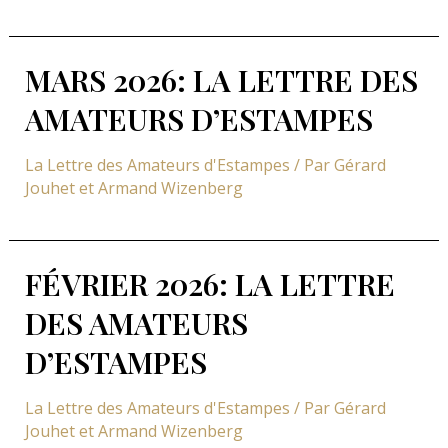
MARS 2026: LA LETTRE DES
AMATEURS D’ESTAMPES
La Lettre des Amateurs d'Estampes
/ Par
Gérard
Jouhet et Armand Wizenberg
FÉVRIER 2026: LA LETTRE
DES AMATEURS
D’ESTAMPES
La Lettre des Amateurs d'Estampes
/ Par
Gérard
Jouhet et Armand Wizenberg