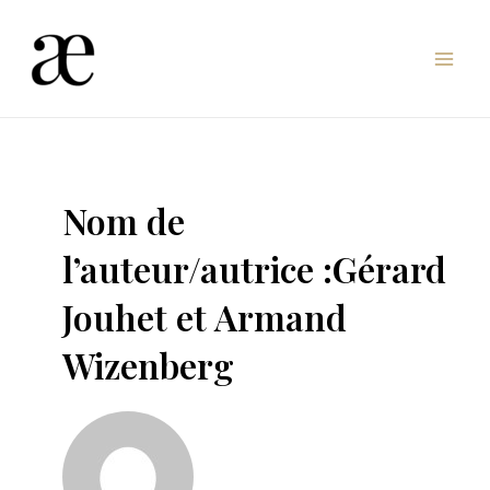
Aller
au
Mai
contenu
Men
Nom de
l’auteur/autrice :Gérard
Jouhet et Armand
Wizenberg