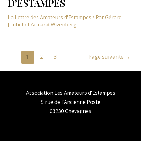
D’ESTAMPES
La Lettre des Amateurs d'Estampes
/ Par
Gérard
Jouhet et Armand Wizenberg
Pagination
1
2
3
Page suivante
→
des
publications
Association Les Amateurs d'Estampes
5 rue de l'Ancienne Poste
03230 Chevagnes