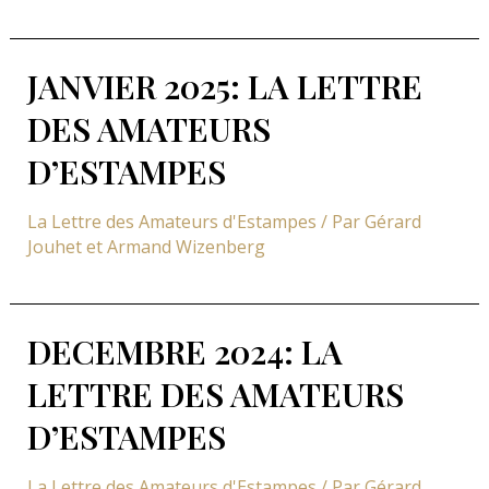
JANVIER 2025: LA LETTRE
DES AMATEURS
D’ESTAMPES
La Lettre des Amateurs d'Estampes
/ Par
Gérard
Jouhet et Armand Wizenberg
DECEMBRE 2024: LA
LETTRE DES AMATEURS
D’ESTAMPES
La Lettre des Amateurs d'Estampes
/ Par
Gérard