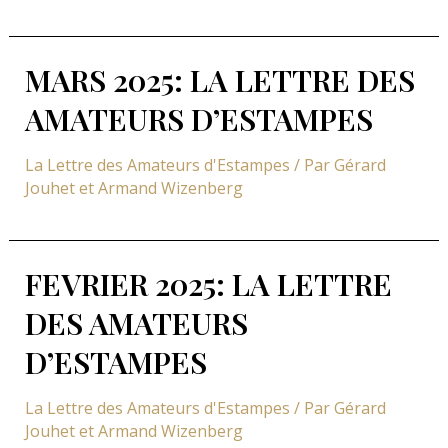
MARS 2025: LA LETTRE DES
AMATEURS D’ESTAMPES
La Lettre des Amateurs d'Estampes
/ Par
Gérard
Jouhet et Armand Wizenberg
FEVRIER 2025: LA LETTRE
DES AMATEURS
D’ESTAMPES
La Lettre des Amateurs d'Estampes
/ Par
Gérard
Jouhet et Armand Wizenberg