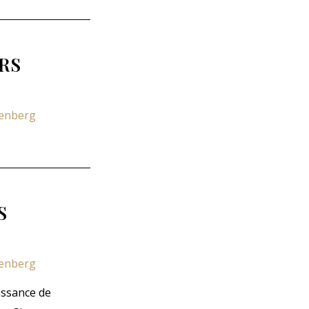
RS
zenberg
S
zenberg
issance de