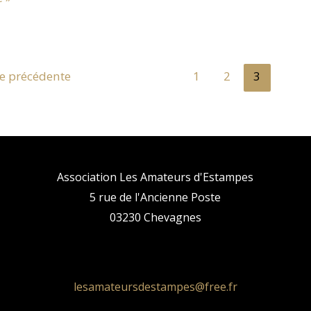
n
e précédente
1
2
3
S
ns
ES
Association Les Amateurs d'Estampes
5 rue de l'Ancienne Poste
03230 Chevagnes
lesamateursdestampes@free.fr