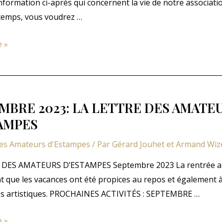
’information ci-après qui concernent la vie de notre associati
 temps, vous voudrez …
e »
MBRE 2023: LA LETTRE DES AMATE
S
AMPES
ES
des Amateurs d'Estampes
/ Par
Gérard Jouhet et Armand Wi
 DES AMATEURS D’ESTAMPES Septembre 2023 La rentrée 
t que les vacances ont été propices au repos et également à
s artistiques. PROCHAINES ACTIVITÉS : SEPTEMBRE …
E
e »