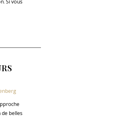
on. Si vous
URS
zenberg
approche
 de belles