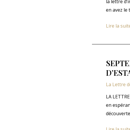
la lettre d
en avez le
OCTOBRE
Lire la suit
2023:
LA
LETTRE
DES
SEPTE
AMATEUR
D’EST
D’ESTAMP
La Lettre 
LA LETTRE
en espéran
découverte
SEPTEMBR
Lire la suit