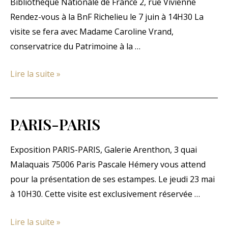
Bibliothèque Nationale de France 2, rue Vivienne
Rendez-vous à la BnF Richelieu le 7 juin à 14H30 La
visite se fera avec Madame Caroline Vrand,
conservatrice du Patrimoine à la …
L’INVENTION
Lire la suite »
DE
LA
RENAISSANCE
PARIS-PARIS
–
L’humaniste,
Exposition PARIS-PARIS, Galerie Arenthon, 3 quai
le
Malaquais 75006 Paris Pascale Hémery vous attend
prince
pour la présentation de ses estampes. Le jeudi 23 mai
et
à 10H30. Cette visite est exclusivement réservée …
l’artiste
PARIS-
Lire la suite »