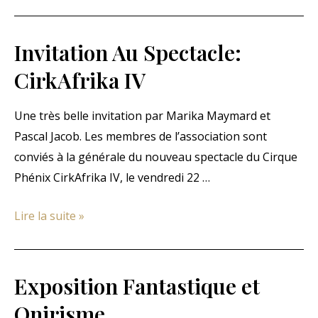
LES
ORFEVRES
DES
Invitation Au Spectacle:
ARDENNES
CirkAfrika IV
Une très belle invitation par Marika Maymard et
Pascal Jacob. Les membres de l’association sont
conviés à la générale du nouveau spectacle du Cirque
Phénix CirkAfrika IV, le vendredi 22 …
Invitation
Lire la suite »
Au
Spectacle:
CirkAfrika
Exposition Fantastique et
IV
Onirisme