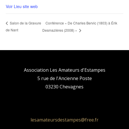
Voir Lieu site web
Conférence « De Charles Bervic (1803) à Érik
Salon de la Gravure
de Nant
Desmazières (2008) »
Association Les Amateurs d'Estampes
5 rue de l'Ancienne Poste
03230 Chevagnes
lesamateursdestampes@free.fr