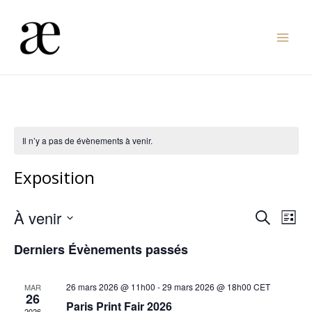
Aller
au
Mai
contenu
Men
Il n’y a pas de évènements à venir.
Exposition
Nav
Reche
À venir
Recherche
Liste
de
Sélectionnez
et
Derniers Évènements passés
vue
une
naviga
Év
date.
de
26 mars 2026 @ 11h00
-
29 mars 2026 @ 18h00
CET
MAR
26
Paris Print Fair 2026
2026