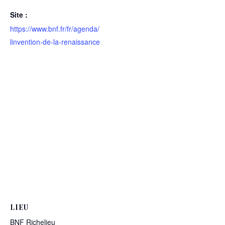
Site :
https://www.bnf.fr/fr/agenda/
linvention-de-la-renaissance
LIEU
BNF Richelieu