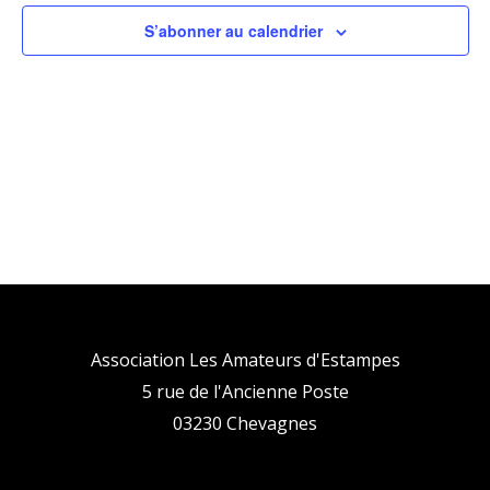
de
vues
S’abonner au calendrier
Évène
Association Les Amateurs d'Estampes
5 rue de l'Ancienne Poste
03230 Chevagnes