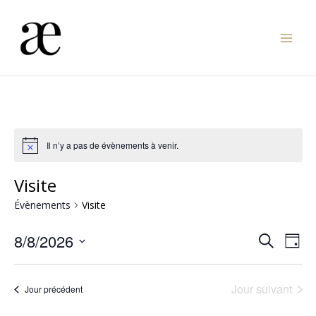
Aller
au
Mai
contenu
Men
Il n’y a pas de évènements à venir.
Visite
Évènements
Visite
Nav
Reche
8/8/2026
Recherche
Jour
de
Sélectionnez
et
vue
une
naviga
Jour suivant
Jour précédent
Év
date.