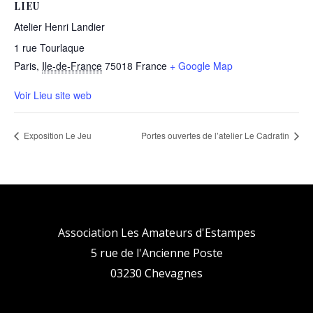
LIEU
Atelier Henri Landier
1 rue Tourlaque
Paris
,
Ile-de-France
75018
France
+ Google Map
Voir Lieu site web
Exposition Le Jeu
Portes ouvertes de l’atelier Le Cadratin
Association Les Amateurs d'Estampes
5 rue de l'Ancienne Poste
03230 Chevagnes