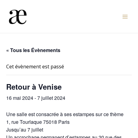
Aller
au
Mai
contenu
Men
« Tous les Évènements
Cet évènement est passé
Retour à Venise
16 mai 2024
-
7 juillet 2024
Une salle est consacrée à ses estampes sur ce thème
1, rue Tourlaque 75018 Paris
Jusqu’au 7 juillet
Un accrochage permanent d’estampes au 20 rue des