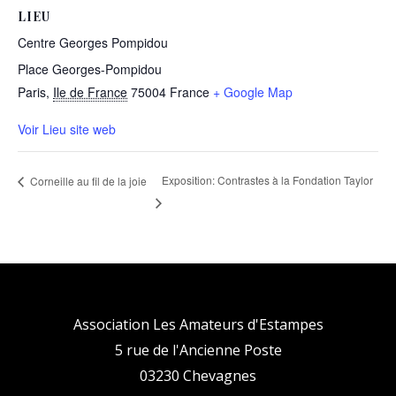
LIEU
Centre Georges Pompidou
Place Georges-Pompidou
Paris
,
Ile de France
75004
France
+ Google Map
Voir Lieu site web
Exposition: Contrastes à la Fondation Taylor
Corneille au fil de la joie
Association Les Amateurs d'Estampes
5 rue de l'Ancienne Poste
03230 Chevagnes