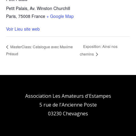
Petit Palais, Av. Winston Churchill
Paris
,
75008
France
+ Google Map
Voir Lieu site web
Exposition: Ainsi nos
MasterClass: Catalogue avec Maxime
Préaud
chemins
Association Les Amateurs d'Estampes
5 rue de l'Ancienne Poste
03230 Chevagnes